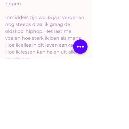
zingen.
Inmiddels zijn we 35 jaar verder en 
nog steeds draai ik graag de 
oldskool hiphop. Het laat me 
voelen hoe sterk ik ben als mens. 
Hoe ik alles in dit leven aankan.
Hoe ik lessen kan halen uit alle 
ervaringen.
Fuck die shit, ik maak van al die 
ervaringen 24K gold. Levenslessen 
waarmee ik nu anderen kan 
helpen. Levenslessen waarmee ik 
die veranderingen in anderen 
herken en op tijd mijn hulp kan 
aanbieden door de juiste vragen 
te stellen.