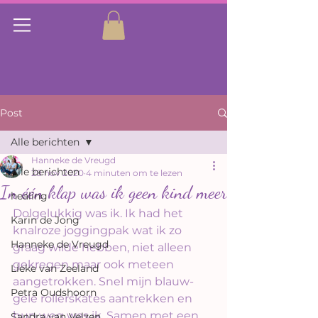
Post
Alle berichten
Hanneke de Vreugd
Alle berichten
28 nov 2020
4 minuten om te lezen
In één klap was ik geen kind meer
healing
Dolgelukkig was ik. Ik had het 
Karin de Jong
knalroze joggingpak wat ik zo 
Hanneke de Vreugd
graag wilde hebben, niet alleen 
gekregen maar ook meteen 
Lieke van Zeeland
aangetrokken. Snel mijn blauw-
Petra Oudshoorn
gele rollerskates aantrekken en 
hup weg was ik. Samen met een  
Sandra van Velzen