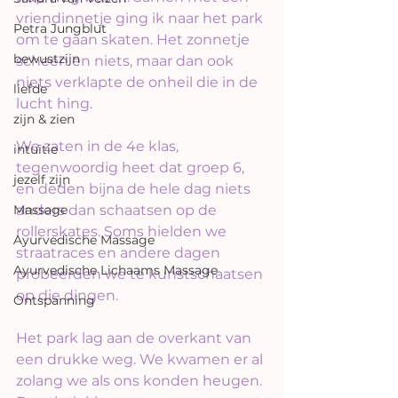
vriendinnetje ging ik naar het park 
Petra Jungblut
om te gaan skaten. Het zonnetje 
bewustzijn
scheen en niets, maar dan ook 
niets verklapte de onheil die in de 
liefde
lucht hing.
zijn & zien
We zaten in de 4e klas, 
intuïtie
tegenwoordig heet dat groep 6, 
jezelf zijn
en deden bijna de hele dag niets 
Massage
anders dan schaatsen op de 
rollerskates. Soms hielden we 
Ayurvedische Massage
straatraces en andere dagen 
Ayurvedische Lichaams Massage
probeerden we te kunstschaatsen 
op die dingen. 
Ontspanning
Het park lag aan de overkant van 
een drukke weg. We kwamen er al 
zolang we als ons konden heugen. 