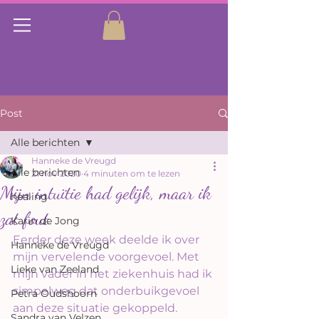
Post
Alle berichten
Hanneke de Vreugd
Alle berichten
21 nov 2020
4 minuten om te lezen
Mijn intuïtie had gelijk, maar ik
healing
zat fout
Karin de Jong
Eerder deze week deelde ik over 
Hanneke de Vreugd
mijn vervelende voorgevoel. Met 
Lieke van Zeeland
mijn vader in het ziekenhuis had ik 
simpelweg dat onderbuikgevoel 
Petra Oudshoorn
aan deze situatie gekoppeld.
Sandra van Velzen