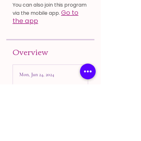
You can also join this program
Go to
via the mobile app.
the app
Overview
Mon, Jun 24, 2024
Introductie Starterkit
Challenge
Wat zijn essentiële
oliën?
Quiz: Wat zijn
essentiële oliën?