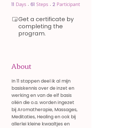
11 Days
61 Steps
2 Participants
11
Days
61
Steps
2
Participants
Get a certificate by
completing the
program.
About
In 11 stappen deel ik al mijn
basiskennis over de inzet en
werking en van de elf basis
oliën die o.a. worden ingezet
bij Aromatherapie, Massages,
Meditaties, Healing en ook bij
allerlei kleine kwaaltjes en