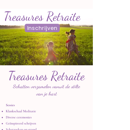
Treasures Retraite
Inschrijven
Treasures Retraite
Schatten verzamelen vanuit de stilte
van je hart
Sessies
​Klankschaal Meditatie
Diverse ceremonies
Geïnspireerd schrijven
Schatzoeken op strand