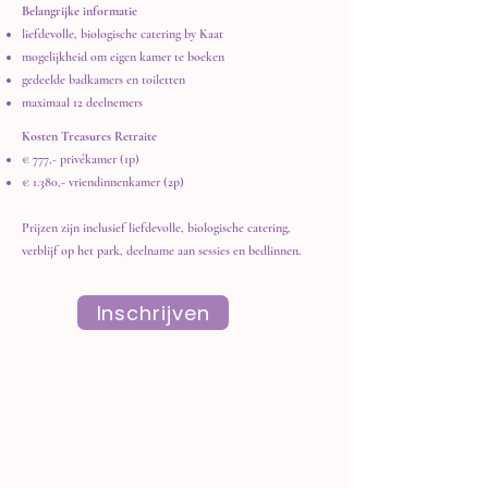
Belangrijke informatie
liefdevolle, biologische catering by Kaat
mogelijkheid om eigen kamer te boeken
gedeelde badkamers en toiletten
maximaal 12 deelnemers
Kosten Treasures Retraite
€ 777,- privékamer (1p)
€ 1.380,- vriendinnenkamer (2p)
Prijzen zijn inclusief liefdevolle, biologische catering,
verblijf op het park, deelname aan sessies en bedlinnen.
Inschrijven