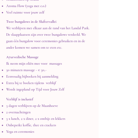
Aroma Flow (yoga met e.o.)
Veel ruimte voor jouw zelf
Twee bungalows in de Sluftervallei
We verblijven met elkaar aan de rand van het Landal Park.
De slaapplaatsen zijn over twee bungalows verdeeld. We
gaan één bungalow voor ceremonies gebruiken en in de
ander komen we samen om te eten etc.
Ayurvedische Massage
​Ik neem mijn oliën mee voor massages
30 minuten massage - € 30,-
Eenvoudig bijboeken bij aanmelding
Extra bij te boeken tijdens verblijf
Wordt ingepland op Tijd voor Jouw Zelf
Verblijf is inclusief
​3 dagen verblijven op de Maanhoeve
2 overnachtingen
3 x lunch, 2 x diner, 2 x ontbijt en lekkers
Onbeperkt koffie, thee en crackers
Yoga en ceremonies