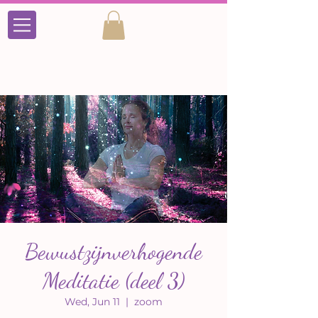
Bewustzijnverhogende
Meditatie (deel 3)
Wed, Jun 11
  |  
zoom