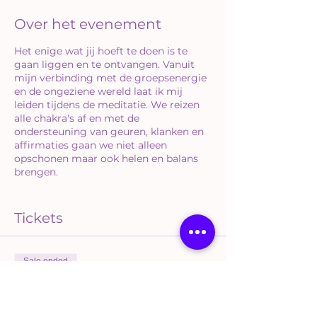
Over het evenement
Het enige wat jij hoeft te doen is te
gaan liggen en te ontvangen. Vanuit
mijn verbinding met de groepsenergie
en de ongeziene wereld laat ik mij
leiden tijdens de meditatie. We reizen
alle chakra's af en met de
ondersteuning van geuren, klanken en
affirmaties gaan we niet alleen
opschonen maar ook helen en balans
brengen.
Een middag waarin je niet alleen een
diepe ontspanning ervaart terwijl we op
Tickets
energielevel hard aan het werk zijn,
maar waar we ook vanuit oprechte
intentie een groepsenergie gaan
Sale ended
creëeren.
Ticket type
Omdat het werken met energie voor
Chakra Healing
mij best intensief is kan ik maximaal 7