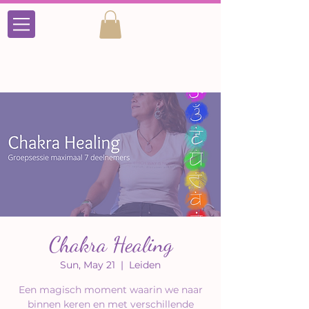
Chakra Healing
Sun, May 21
  |  
Leiden
Een magisch moment waarin we naar
binnen keren en met verschillende