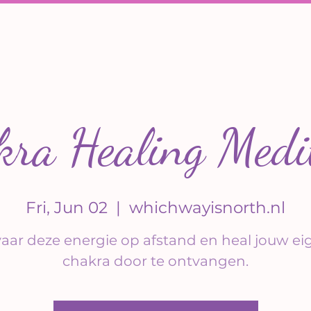
ra Healing Medi
Fri, Jun 02
  |  
whichwayisnorth.nl
vaar deze energie op afstand en heal jouw ei
chakra door te ontvangen.