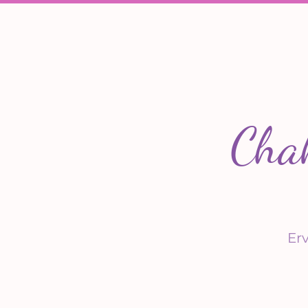
Chak
Er