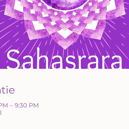
atie
 PM – 9:30 PM
l