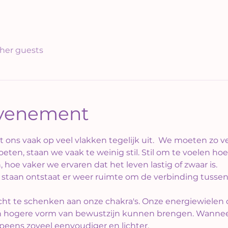
ther guests
evenement
t ons vaak op veel vlakken tegelijk uit.  We moeten zo ve
ten, staan we vaak te weinig stil. Stil om te voelen ho
 hoe vaker we ervaren dat het leven lastig of zwaar is.
 staan ontstaat er weer ruimte om de verbinding tussen o
ht te schenken aan onze chakra's. Onze energiewielen d
een hogere vorm van bewustzijn kunnen brengen. Wannee
 opeens zoveel eenvoudiger en lichter.