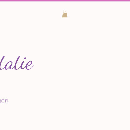
tatie
gen