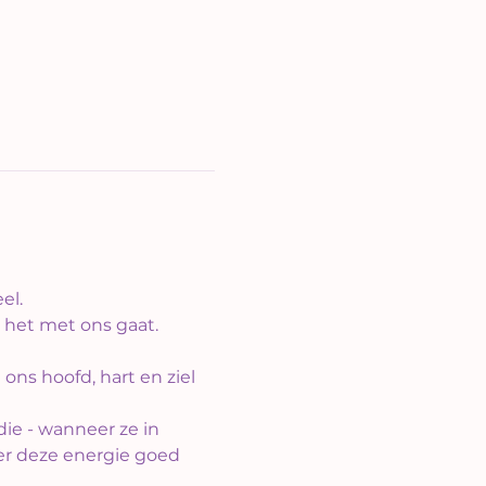
el.
e het met ons gaat.
ns hoofd, hart en ziel 
ie - wanneer ze in 
r deze energie goed 