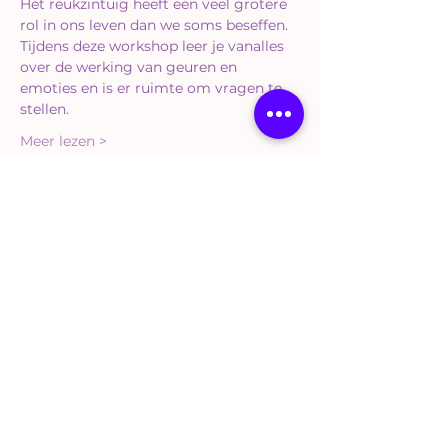
Het reukzintuig heeft een veel grotere 
rol in ons leven dan we soms beseffen.
Tijdens deze workshop leer je vanalles 
over de werking van geuren en 
emoties en is er ruimte om vragen te 
stellen.
Meer lezen >
Tickets
Sold Out
Ticket type
Workshop Standaard
More info
Price
€35.00