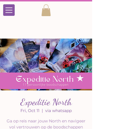
Expeditie North
Fri, Oct 11
  |  
via whatsapp
Ga op reis naar jouw North en navigeer
vol vertrouwen op de boodschappen