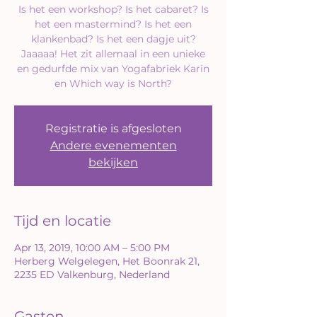
Is het een workshop? Is het cabaret? Is
het een mastermind? Is het een
klankenbad? Is het een dagje uit?
Jaaaaa! Het zit allemaal in een unieke
en gedurfde mix van Yogafabriek Karin
en Which way is North?
Registratie is afgesloten
Andere evenementen
bekijken
Tijd en locatie
Apr 13, 2019, 10:00 AM – 5:00 PM
Herberg Welgelegen, Het Boonrak 21,
2235 ED Valkenburg, Nederland
Gasten