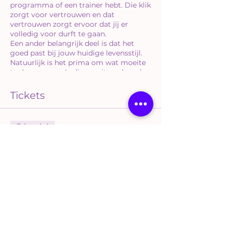
programma of een trainer hebt. Die klik
zorgt voor vertrouwen en dat
vertrouwen zorgt ervoor dat jij er
volledig voor durft te gaan.
​Een ander belangrijk deel is dat het
goed past bij jouw huidige levensstijl.
Natuurlijk is het prima om wat moeite
te doen, maar als die moeite ook veel
stress genereert, dan sla je bij voorbaat
de plank al helemaal mis.
Tickets
Luxury Life Business
Een gloednieuw concept voor de
Sale ended
ondernemer uit deze tijd die graag
vanuit flow werkt.
Ticket type
Iedere vrijdagochtend komen we om
Luxury Life Business
09.00 uur online bij elkaar voor een
Empowerment Sessie!
More info
Blijf full focus op jouw weg richting
jouw doel. Leer omdenken en zie het
Price
grote plaatje. Dát is hoe je iedere
€5,000.00
uitdaging gaat overwinnen. Speciaal
voor de drukke ondernemers is dit
+€1,050.00 BTW hoog