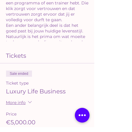
een programma of een trainer hebt. Die
klik zorgt voor vertrouwen en dat
vertrouwen zorgt ervoor dat jij er
volledig voor durft te gaan.
​Een ander belangrijk deel is dat het
goed past bij jouw huidige levensstijl.
Natuurlijk is het prima om wat moeite
te doen, maar als die moeite ook veel
stress genereert, dan sla je bij voorbaat
de plank al helemaal mis.
Tickets
Luxury Life Business
Een gloednieuw concept voor de
Sale ended
ondernemer uit deze tijd die graag
vanuit flow werkt.
Ticket type
Iedere maandagochtend komen we om
Luxury Life Business
09.00 uur online bij elkaar voor een
Empowerment Sessie!
More info
Blijf full focus op jouw weg richting
jouw doel. Leer omdenken en zie het
Price
grote plaatje. Dát is hoe je iedere
€5,000.00
uitdaging gaat overwinnen. Speciaal
voor de drukke ondernemers is dit
+€1,050.00 BTW hoog