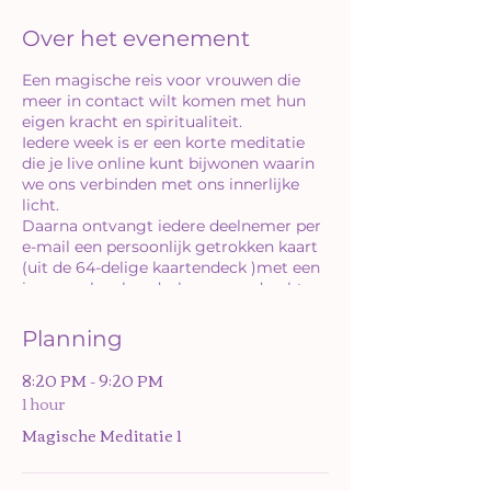
Over het evenement
Een magische reis voor vrouwen die
meer in contact wilt komen met hun
eigen kracht en spiritualiteit.
Iedere week is er een korte meditatie
die je live online kunt bijwonen waarin
we ons verbinden met ons innerlijke
licht.
Daarna ontvangt iedere deelnemer per
e-mail een persoonlijk getrokken kaart
(uit de 64-delige kaartendeck )met een
ingesproken boodschap en opdracht
voor de ziel.
Planning
Hoe meer je je verbind met jouw eigen
innerlijke licht, hoe luchtiger het leven
8:20 PM - 9:20 PM
wordt. Het is zo bijzonder hoe we
1 hour
allemaal op ons eigen tempo mogen
Magische Meditatie 1
transformeren naar een oneindige staat
van innerlijke groei. Ervaar wat
zielsgelukkig zijn werkelijk betekend.