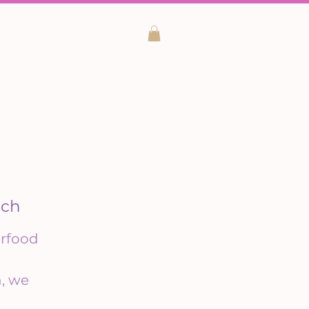
ach
erfood
, we