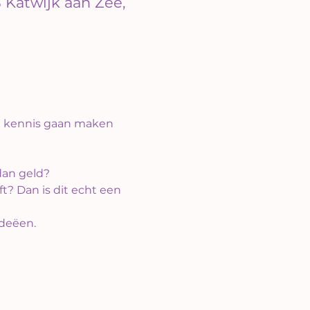
 Katwijk aan Zee,
el kennis gaan maken 
dan geld? 
? Dan is dit echt een 
ideëen.