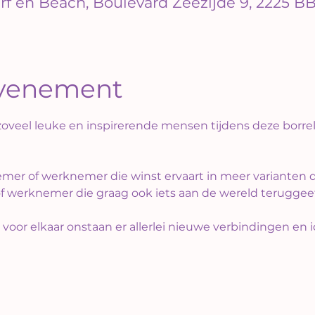
rf en Beach, Boulevard Zeezijde 9, 2225 BB
evenement
 zoveel leuke en inspirerende mensen tijdens deze borr
emer of werknemer die winst ervaart in meer varianten 
f werknemer die graag ook iets aan de wereld teruggeeft
 voor elkaar onstaan er allerlei nieuwe verbindingen en 