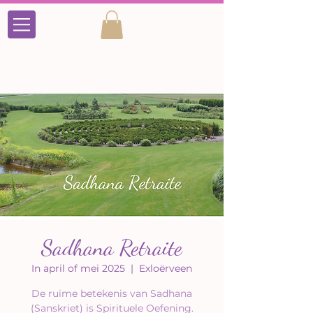
Sadhana Retraite
In april of mei 2025
  |  
Exloërveen
De ruime betekenis van Sadhana
(Sanskriet) is Spirituele Oefening.