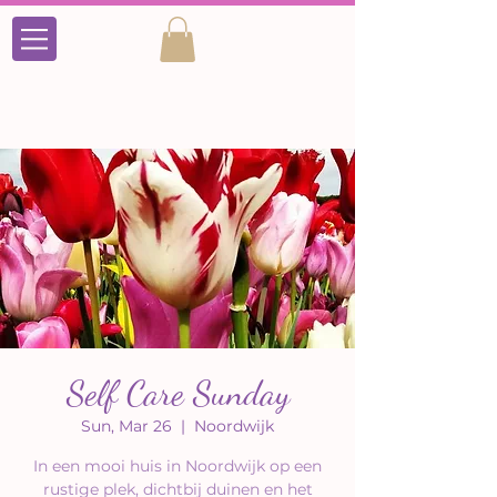
Self Care Sunday
Sun, Mar 26
  |  
Noordwijk
In een mooi huis in Noordwijk op een
rustige plek, dichtbij duinen en het