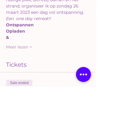
strand, organiseer ik op zondag 26 
maart 2023 een dag vol ontspanning.
Een  one day retreat!!
Ontspannen
Opladen
&
Meer lezen >
Tickets
Sale ended
Ticket type
Self Care Sunday
More info
Price
€111.00