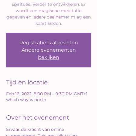
spiritueel verder te ontwikkelen. Er
wordt een magische meditatie
gegeven en iedere deelnemer m ag een
kaart kiezen.
Registratie is afgesloten
Andere evenementen
bekijken
Tijd en locatie
Feb 16, 2022, 8:00 PM – 9:30 PM GMT+1
which way is north
Over het evenement
Ervaar de kracht van online 
samenkomen. Reis met elkaar op 