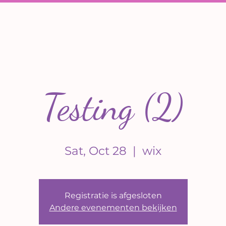
Testing (2)
Sat, Oct 28
  |  
wix
Registratie is afgesloten
Andere evenementen bekijken