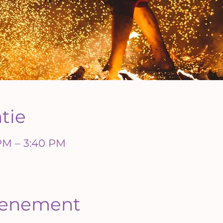
atie
 PM – 3:40 PM
evenement