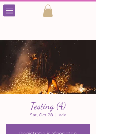
Testing (4)
Sat, Oct 28
  |  
wix
Registratie is afgesloten