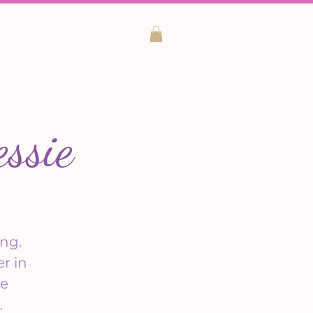
ssie
ng.
r in
ve
.