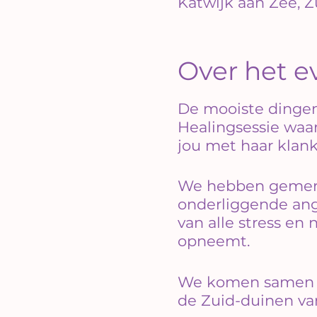
Katwijk aan Zee, Z
Over het 
De mooiste dingen
Healingsessie waa
jou met haar klan
We hebben gemerkt 
onderliggende angs
van alle stress en
opneemt.
We komen samen op
de Zuid-duinen va