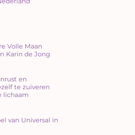
 Nederland
re Volle Maan
n Karin de Jong
onrust en
zelf te zuiveren
je lichaam
l van Universal in