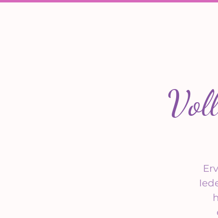
Vol
Er
Ied
h