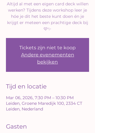
Altijd al met een eigen card deck willen
werken? Tijdens deze workshop leer je
hóe je dit het beste kunt doen én je
krijgt er meteen een prachtige deck bij
🩷✨
Tickets zijn niet te koop
Andere evenementen
bekijken
Tijd en locatie
Mar 06, 2026, 7:30 PM – 10:30 PM
Leiden, Groene Maredijk 100, 2334 CT
Leiden, Nederland
Gasten