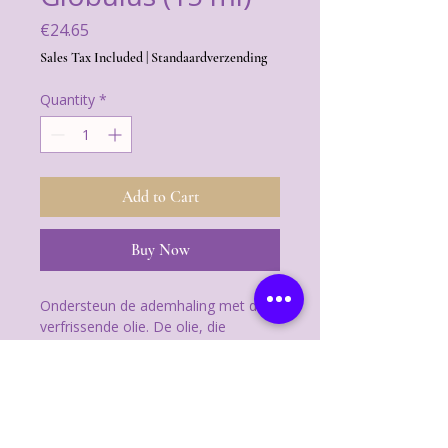
Price
€24.65
Sales Tax Included
|
Standaardverzending
Quantity
*
Add to Cart
Buy Now
Ondersteun de ademhaling met deze
verfrissende olie. De olie, die
ontstaat door eucalyptusbladeren
met stoom te distilleren, stimuleert
duidelijkheid en verfrist lichaam en
Het gebruik van
geest. Ruik direct aan het flesje om
de luchtwegen te ondersteunen.
Inademen:
Stop een flesje in je