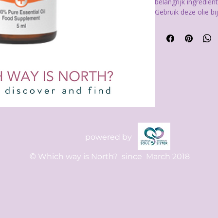
belangrijk ingredië
Gebruik deze olie b
meer smaak te geven
een smaakje? Voeg 
smaakexplosie.
powered by
©
Which way is North?
since March 2018