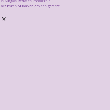
nt in NingXia Red® en ImmuPro™.
ij het koken of bakken om een gerecht
 of op te fleuren. Zin in water met
dan enkele druppels toe voor een