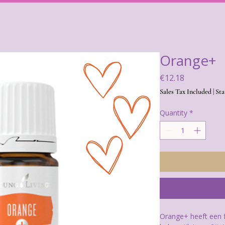
Orange+
Price
€12.18
Sales Tax Included
|
Sta
Quantity
*
Orange+ heeft een f