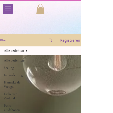
Registreren
Blog
Alle berichten
Alle berichten
healing
Karin de Jong
Hanneke de
Vreugd
Lieke van
Zeeland
Petra
Oudshoorn