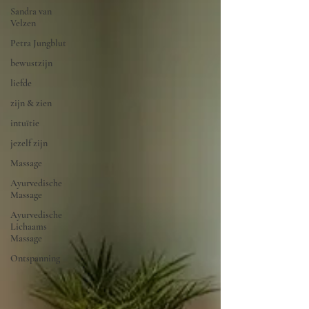
Sandra van
Velzen
Petra Jungblut
bewustzijn
liefde
zijn & zien
intuïtie
jezelf zijn
Massage
Ayurvedische
Massage
Ayurvedische
Lichaams
Massage
Ontspanning