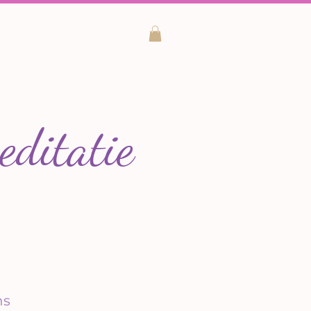
ditatie
ns