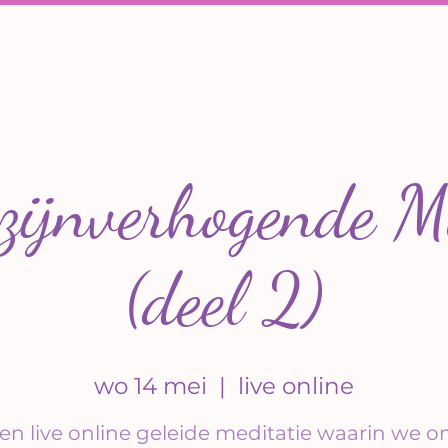
zijnverhogende Me
(deel 2)
wo 14 mei
  |  
live online
en live online geleide meditatie waarin we o