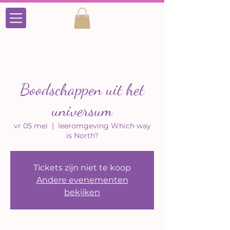
Boodschappen uit het
universum
vr 05 mei
  |  
leeromgeving Which way
is North?
Tickets zijn niet te koop
Andere evenementen
bekijken