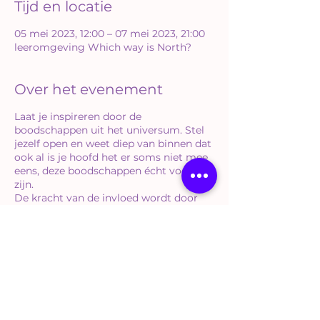
Tijd en locatie
05 mei 2023, 12:00 – 07 mei 2023, 21:00
leeromgeving Which way is North?
Over het evenement
Laat je inspireren door de
boodschappen uit het universum. Stel
jezelf open en weet diep van binnen dat
ook al is je hoofd het er soms niet mee
eens, deze boodschappen écht voor jou
zijn.
De kracht van de invloed wordt door
jou zelf bepaald. Hoe meer je
onvoorwaardelijk open durft te staan
voor een boodschap, hoe beter deze in
jouw systeem zal worden opgenomen.
Inspiratie en vooral veel magie. Dat is
Deel dit evenement
wat ik er zelf van meekrijg. Hoe mooi is
het dat we leiding mogen ontvangen