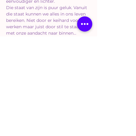
eenvoudiger en lichter.
Die staat van 
zijn
 is puur geluk. Vanuit 
die staat kunnen we alles in ons leven 
bereiken. Niet door er keihard voor te 
werken maar juist door stil te staan en 
met onze aandacht naar binnen…
Meer weergeven
Tickets
Verkoop geëindigd op
Soort ticket
Chakra Healing
Svadhisthana
Prijs
€ 11,00
BTW Hoog inbegrepen