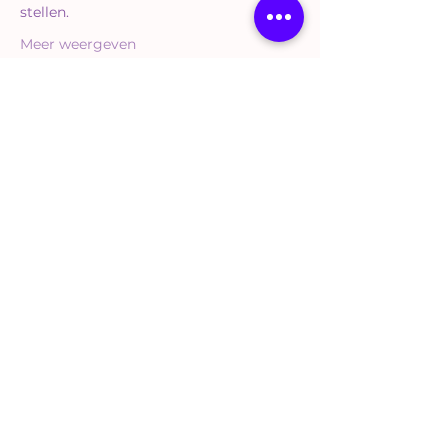
stellen.
Meer weergeven
Tickets
Verkoop geëindigd op
Soort ticket
Happy HSP
Meer info
Prijs
€ 35,00
BTW Hoog inbegrepen
Deel dit evenement