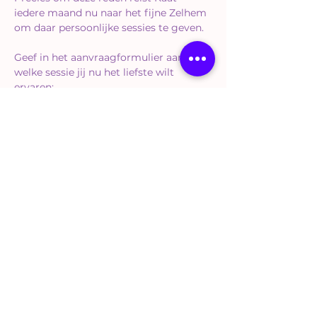
iedere maand nu naar het fijne Zelhem 
om daar persoonlijke sessies te geven.
Geef in het aanvraagformulier aan 
welke sessie jij nu het liefste wilt 
ervaren;
Sound Healing 
Energy Card Reading
Angel Soul Reading
Meer weergeven
Deel dit evenement