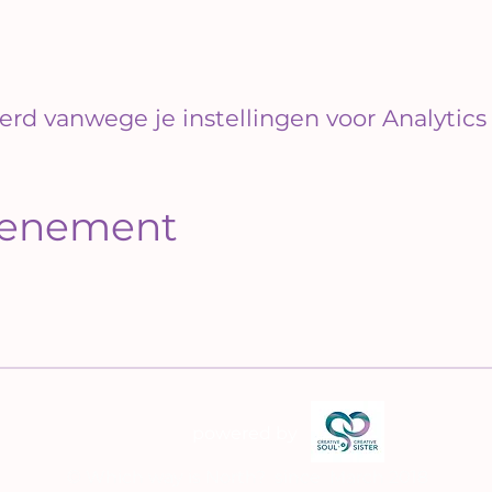
rd vanwege je instellingen voor Analytics 
evenement
powered by
©
Which way is North?
since March 2018