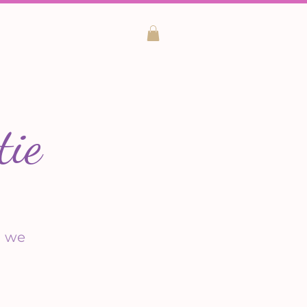
tie
n we