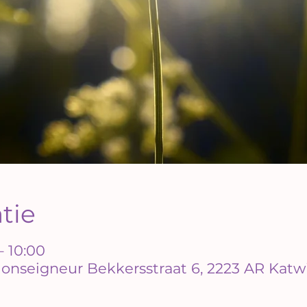
atie
– 10:00
onseigneur Bekkersstraat 6, 2223 AR Katwi