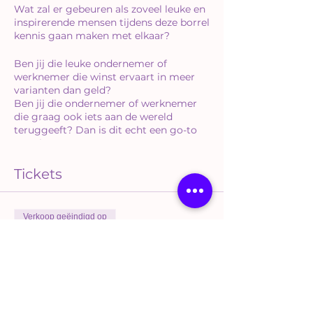
Wat zal er gebeuren als zoveel leuke en
inspirerende mensen tijdens deze borrel
kennis gaan maken met elkaar?
Ben jij die leuke ondernemer of
werknemer die winst ervaart in meer
varianten dan geld?
Ben jij die ondernemer of werknemer
die graag ook iets aan de wereld
teruggeeft? Dan is dit echt een go-to
voor jou.
Door ons open te stellen voor elkaar
Tickets
onstaan er allerlei nieuwe verbindingen
en ideëen.
Join us!
Verkoop geëindigd op
Soort ticket
Liefs,
Hanneke
Notwork Borrel
Meer info
Prijs