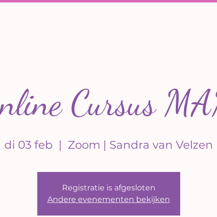
nline Cursus M
di 03 feb
  |  
Zoom | Sandra van Velzen
Registratie is afgesloten
Andere evenementen bekijken