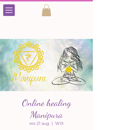
Online healing
Manipura
wo 21 aug
  |  
WIX