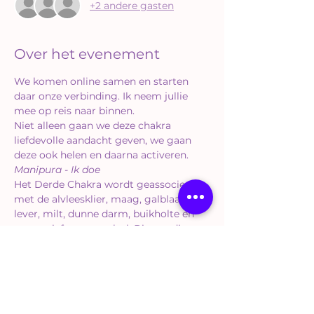
+2 andere gasten
Over het evenement
We komen online samen en starten 
daar onze verbinding. Ik neem jullie 
mee op reis naar binnen.
Niet alleen gaan we deze chakra 
liefdevolle aandacht geven, we gaan 
deze ook helen en daarna activeren.
Manipura - Ik doe
Het Derde Chakra wordt geassocieerd 
met de alvleesklier, maag, galblaas, 
lever, milt, dunne darm, buikholte en 
vegetatief zenuwstelsel. Binnen dit 
kader zou dit chakra de spijsvertering 
regelen, middels samana- en apana-
prana en een grote invloed hebben op 
de werking van het onderlichaam, de 
maag, lever en milt.