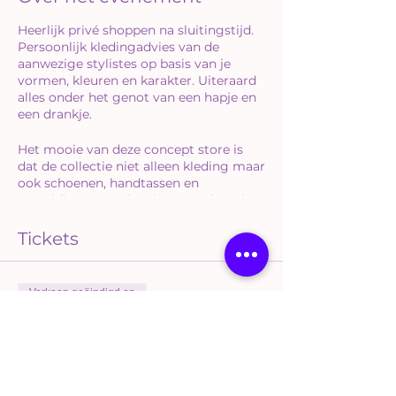
Heerlijk privé shoppen na sluitingstijd.
Persoonlijk kledingadvies van de
aanwezige stylistes op basis van je
vormen, kleuren en karakter. Uiteraard
alles onder het genot van een hapje en
een drankje.
Het mooie van deze concept store is
dat de collectie niet alleen kleding maar
ook schoenen, handtassen en
geweldige assecoires bevat. Je kan dus
in één keer een hele nieuwe look
aanschaffen van top tot teen.
Tickets
Ook het afrekenen wordt een feestje
want we krijgen ook nog eens 20%
Verkoop geëindigd op
korting op de nieuwe collectie.
Soort ticket
Shop till you drop
Meer info