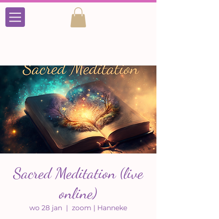
Sacred Meditation (live
online)
wo 28 jan
  |  
zoom | Hanneke