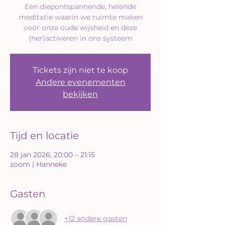
Een diepontspannende, helende
meditatie waarin we ruimte maken
voor onze oude wijsheid en deze
(her)activeren in ons systeem
Tickets zijn niet te koop
Andere evenementen
bekijken
Tijd en locatie
28 jan 2026, 20:00 – 21:15
zoom | Hanneke
Gasten
+12 andere gasten