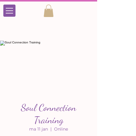
Soul Connection
Training
ma 11 jan
  |  
Online