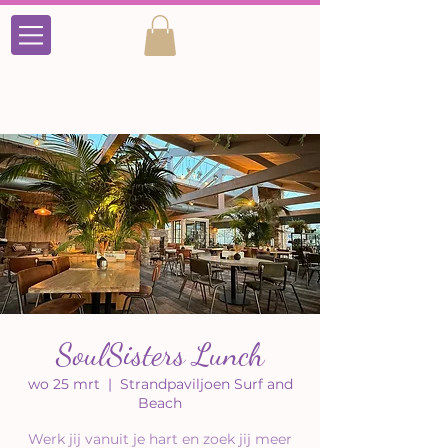
SoulSisters Lunch
wo 25 mrt
  |  
Strandpaviljoen Surf and
Beach
Werk jij vanuit je hart en zoek jij meer