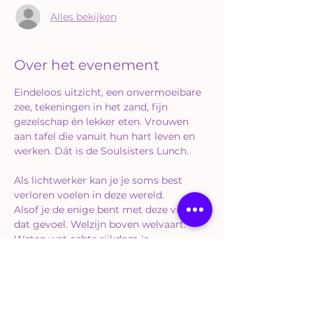
Alles bekijken
Over het evenement
Eindeloos uitzicht, een onvermoeibare 
zee, tekeningen in het zand, fijn 
gezelschap én lekker eten. Vrouwen 
aan tafel die vanuit hun hart leven en 
werken. Dát is de Soulsisters Lunch.
Als lichtwerker kan je je soms best 
verloren voelen in deze wereld.
Alsof je de enige bent met deze visie en 
dat gevoel. Welzijn boven welvaart. 
Weten wat echte rijkdom is.
Maar ook vanuit een hele diepe 
intrinsieke motivatie iets moois willen 
brengen in deze wereld.
Herken jij jezelf hierin?