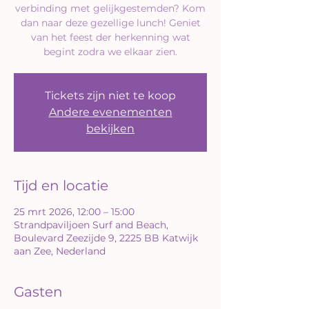
verbinding met gelijkgestemden? Kom
dan naar deze gezellige lunch! Geniet
van het feest der herkenning wat
begint zodra we elkaar zien.
Tickets zijn niet te koop
Andere evenementen
bekijken
Tijd en locatie
25 mrt 2026, 12:00 – 15:00
Strandpaviljoen Surf and Beach,
Boulevard Zeezijde 9, 2225 BB Katwijk
aan Zee, Nederland
Gasten