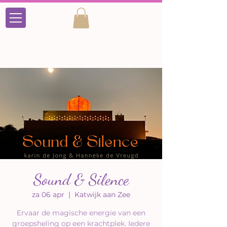
Sound & Silence
za 06 apr
  |  
Katwijk aan Zee
Ervaar de magische energie van een
groepsheling op een krachtplek. Iedere