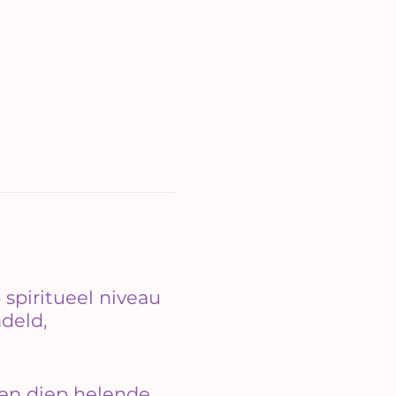
spiritueel niveau
deld,
 en diep helende