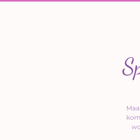
Sp
Maan
kome
wo