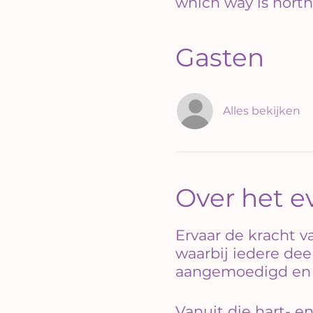
which way is north
Gasten
Alles bekijken
Over het 
Ervaar de kracht v
waarbij iedere de
aangemoedigd en g
Vanuit die hart- e