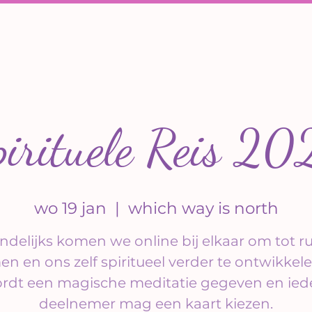
irituele Reis 2
wo 19 jan
  |  
which way is north
delijks komen we online bij elkaar om tot ru
n en ons zelf spiritueel verder te ontwikkele
rdt een magische meditatie gegeven en ied
deelnemer mag een kaart kiezen.