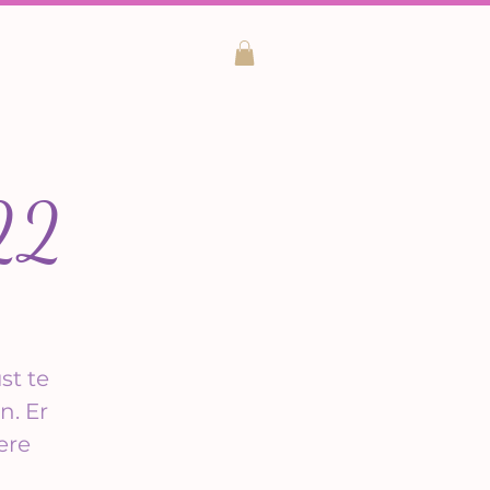
022
st te
n. Er
ere