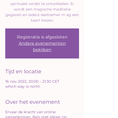
spiritueel verder te ontwikkelen. Er
wordt een magische meditatie
gegeven en iedere deelnemer m ag een
kaart kiezen.
Registratie is afgesloten
Andere evenementen
bekijken
Tijd en locatie
16 nov 2022, 20:00 – 21:30 CET
which way is north
Over het evenement
Ervaar de kracht van online
samenkomen. Reis met elkaar op