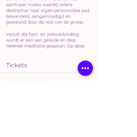
spiritueel niveau waarbij iedere
deelnemer haar eigen persoonlijke pad
bewandeld, aangemoedigd en
gesteund door de rest van de groep.
Vanuit die hart- en zielsverbinding
wordt er een een geleide en diep
helende meditatie gegeven. Op deze
manier ga je ervaren hoe bijzonder en
belangrijk het leven vanuit de ziel is en
zul je merken dat er kleine wondertjes
Tickets
in het dagelijks leven gaan ontstaan,
Verkoop geëindigd op
Soort ticket
Deelname november
Meer info
Prijs
€ 17,50