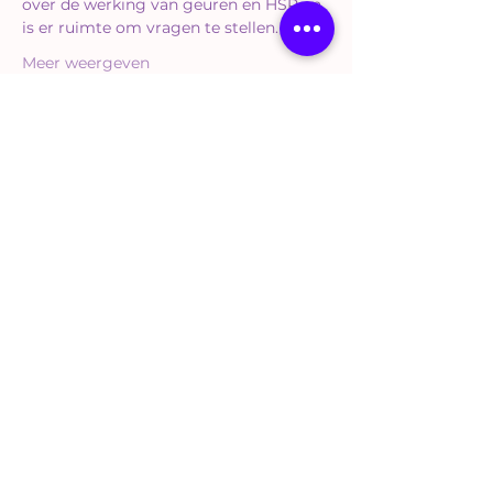
over de werking van geuren en HSP en 
is er ruimte om vragen te stellen.
Meer weergeven
Tickets
Verkoop geëindigd op
Soort ticket
Workshop Standaard
Meer info
Prijs
€ 35,00
BTW Hoog inbegrepen