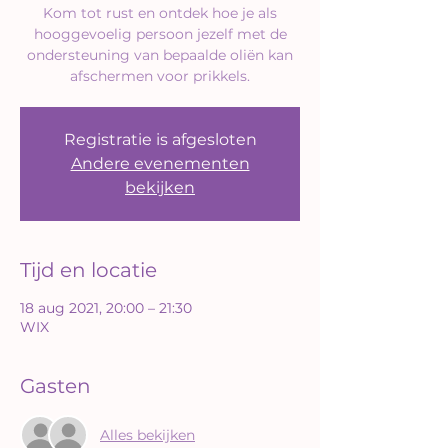
Kom tot rust en ontdek hoe je als
hooggevoelig persoon jezelf met de
ondersteuning van bepaalde oliën kan
afschermen voor prikkels.
Registratie is afgesloten
Andere evenementen
bekijken
Tijd en locatie
18 aug 2021, 20:00 – 21:30
WIX
Gasten
Alles bekijken