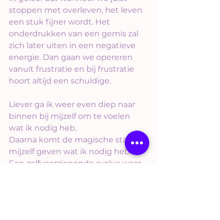
stoppen met overleven, het leven 
een stuk fijner wordt. Het 
onderdrukken van een gemis zal 
zich later uiten in een negatieve 
energie. Dan gaan we opereren 
vanuit frustratie en bij frustratie 
hoort altijd een schuldige.
Liever ga ik weer even diep naar 
binnen bij mijzelf om te voelen 
wat ik nodig heb. 
Daarna komt de magische stap: 
mijzelf geven wat ik nodig heb.
Een zelfvoorzienende cyclus waar 
je de regie van je eigen leven 
oppakt. 
Die cyclus kan ik alleen in stand 
houden door iedere herfst mijn 