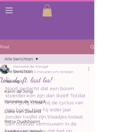
Post
Alle berichten
Hanneke de Vreugd
Alle berichten
10 okt 2020
3 minuten om te lezen
Wie durft, laat los!
healing
Nooit gedacht dat een boom 
Karin de Jong
stoerder kon zijn dan ikzelf. Totdat 
Hanneke de Vreugd
ik stil ging staan bij de cyclus van 
een boom. Hoe hij ieder jaar 
Lieke van Zeeland
zonder twijfel zijn blaadjes loslaat. 
Petra Oudshoorn
Een rotsvast vertrouwen in de 
toekomst zonder dat het op 
Sandra van Velzen