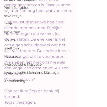
papier geschreven is. Daar kunnen 
Petra Jungblut
wij mensen nog heel wat van leren.
bewustzijn
Onbewust dragen we heel veel 
liefde
ellende met ons mee. Pijnlijke 
zijn & zien
herinneringen die we niet los 
durven laten. De ene keer is het 
intuïtie
ons eigen schuldgevoel wat het 
jezelf zijn
laat vasthouden. De andere keer is 
Massage
het de angst om te veranderen.
We slepen het met ons mee als 
Ayurvedische Massage
een kogel aan onze enkel. Als een 
Ayurvedische Lichaams Massage
soort straf. 
Wat is dat toch?
Ontspanning
Ooit zat ik zelf op de bank bij 
iemand. 
Totaal verslagen. 