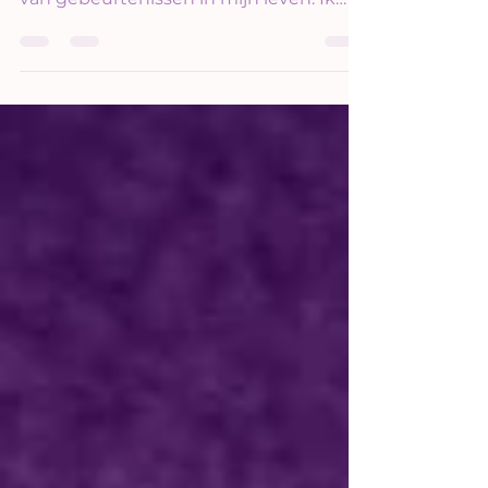
Zo vond ik mijn weg
Ergens in mijn tienerjaren ben ik
gebroken door een aaneenschakeling
van gebeurtenissen in mijn leven. Ik
verloor het contact met mijn...