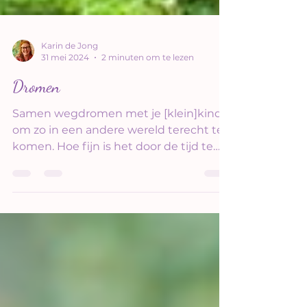
Karin de Jong
31 mei 2024
2 minuten om te lezen
Dromen
Samen wegdromen met je [klein]kind
om zo in een andere wereld terecht te
komen. Hoe fijn is het door de tijd te
nemen samen deze dingen...