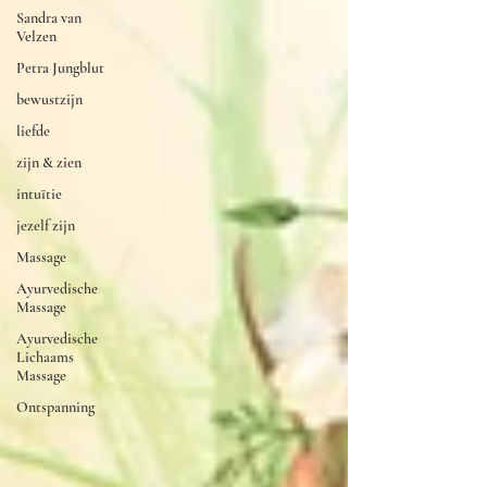
Sandra van
Velzen
Petra Jungblut
bewustzijn
liefde
zijn & zien
intuïtie
jezelf zijn
Massage
Ayurvedische
Massage
Ayurvedische
Lichaams
Massage
Ontspanning