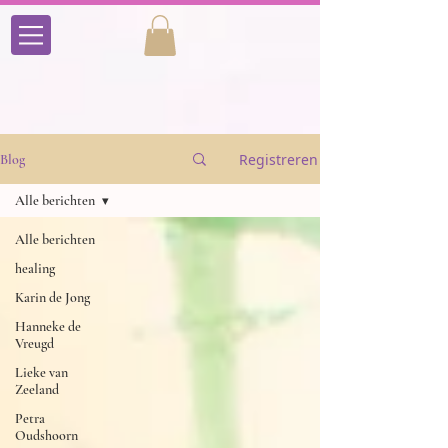
Registreren
Blog
Alle berichten
Alle berichten
healing
Karin de Jong
Hanneke de
Vreugd
Lieke van
Zeeland
Petra
Oudshoorn