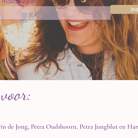
e-mailadres in
In
 voor:
in de Jong
,
Petra Oudshoorn
,
Petra Jungblut
en
Han