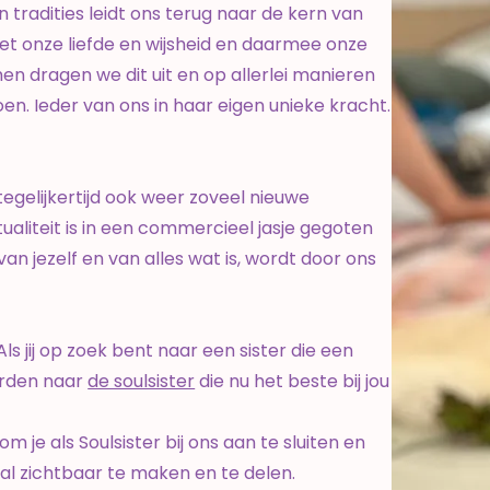
radities leidt ons terug naar de kern van
t onze liefde en wijsheid en daarmee onze
men dragen we dit uit en op allerlei manieren
oen.
Ieder van ons in haar eigen unieke kracht.
 tegelijkertijd ook weer zoveel nieuwe
tualiteit is in een commercieel jasje gegoten
jezelf en van alles wat is, wordt door ons
s jij op zoek bent naar een sister die een
worden naar
de soulsister
die nu het beste bij jou
m je als Soulsister bij ons aan te sluiten en
aal zichtbaar te maken en te delen.