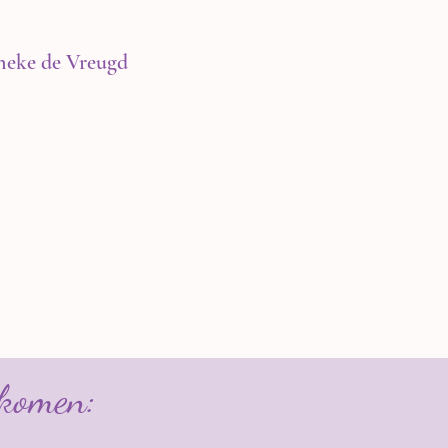
eke de Vreugd
 komen: