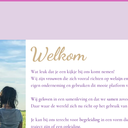
Welkom
Wat leuk dat je een kijkje bij ons komt nemen!
Wij zijn
vrouwen
die zich vooral richten op
welzijn e
eigen onderneming en gebruiken dit mooie platform vo
Wij geloven
in een samenleving en dat we
samen
zove
Daar waar de wereld zich nu richt op het gebruik van a.i
​Je kan bij ons terecht voor
begeleiding
in een vorm di
traject zijn of een opleiding.