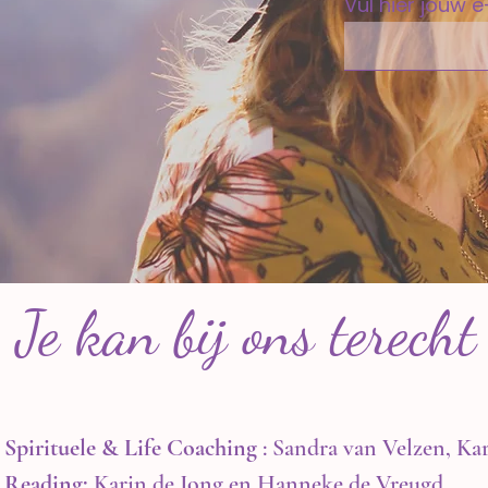
Vul hier jouw 
Je kan bij ons terecht
Spirituele & Life Coaching
:
Sandra van Velzen
,
Kar
Reading:
Karin de Jong
en
Hanneke de Vreugd