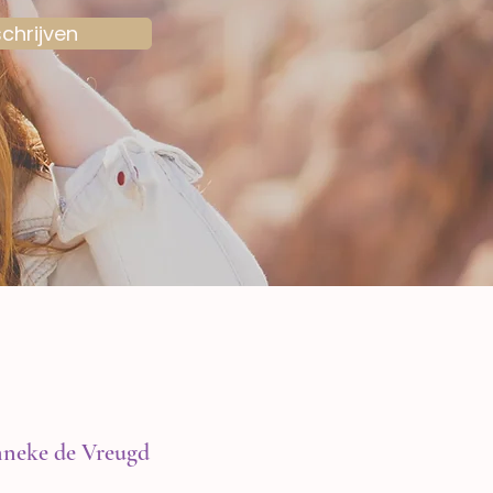
schrijven
neke de Vreugd