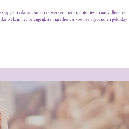
e stap gemaakt om samen te werken met
organisaties
en aanvullend te
 dat
welzijn
het
belangrijkste
ingrediënt is voor een
gezond en gelukkig