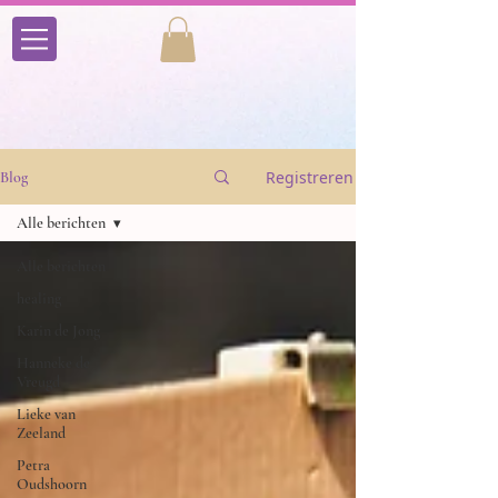
Registreren
Blog
Alle berichten
Alle berichten
healing
Karin de Jong
Hanneke de
Vreugd
Lieke van
Zeeland
Petra
Oudshoorn