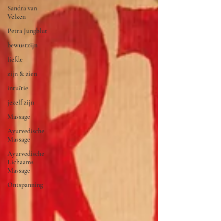
Sandra van
Velzen
Petra Jungblut
bewustzijn
liefde
zijn & zien
intuïtie
jezelf zijn
Massage
Ayurvedische
Massage
Ayurvedische
Lichaams
Massage
Ontspanning