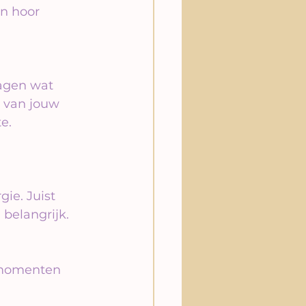
un hoor 
agen wat 
 van jouw 
e.
ie. Juist 
belangrijk. 
 momenten 
.