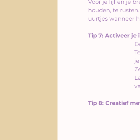
Voor je lijf en je 
houden, te rusten.
uurtjes wanneer he
Tip 7: Activeer je 
Ee
T
je
Ze
L
va
Tip 8: Creatief m