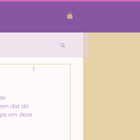
etra Jungblut
age
de 
zen dat dit 
ips om deze 
tspanning