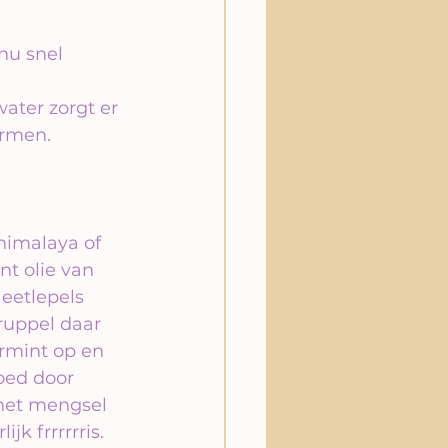
nu snel 
 
ater zorgt er 
armen.
imalaya of 
t olie van 
 eetlepels 
ruppel daar 
rmint op en 
oed door 
het mengsel 
jk frrrrrris.