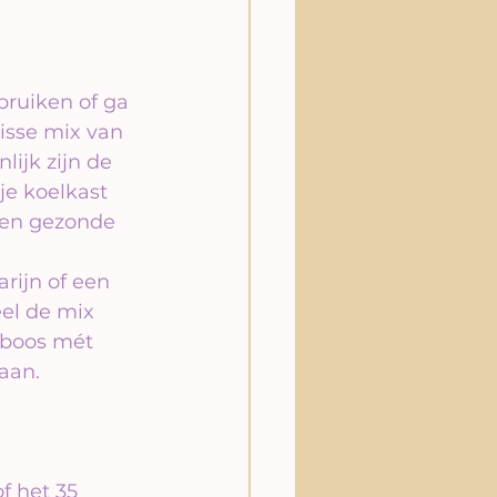
ebruiken of ga 
risse mix van 
ijk zijn de 
je koelkast 
 en gezonde 
rijn of een 
el de mix 
mboos mét 
aan.
f het 35 