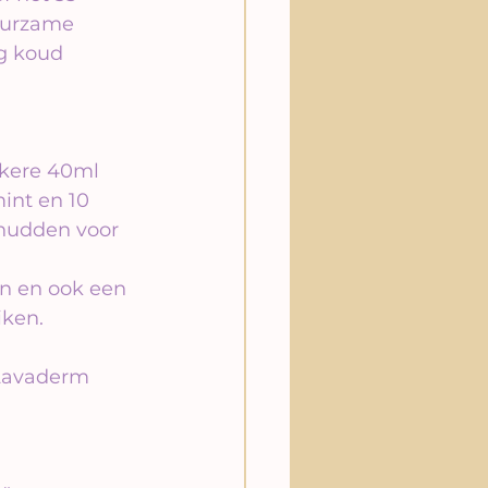
duurzame 
og koud 
kere 40ml 
int en 10 
chudden voor 
en en ook een 
iken.
Lavaderm 