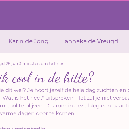
Karin de Jong
Hanneke de Vreugd
Petra Oudshoorn
Sandra van Velzen
P
gd
25 jun
3 minuten om te lezen
ik cool in de hitte?
zijn & zien
intuïtie
jezelf zijn
Mass
e dit wel? Je hoort jezelf de hele dag zuchten en 
"Wát is het heet" uitspreken. Het zal je niet verba
m cool te blijven. Daarom in deze blog een paar t
e
Ayurvedische Lichaams Massage
On
 warme dagen door te komen.
wetse voetenbadje