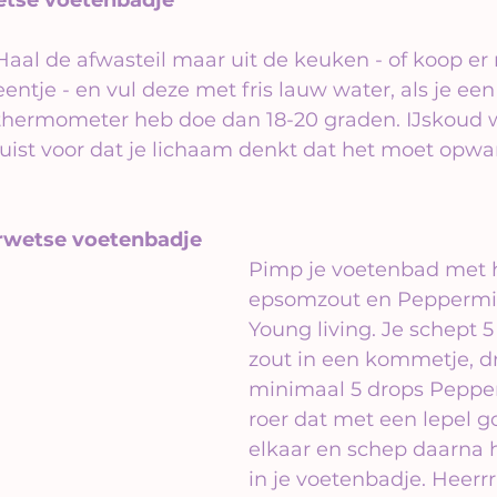
Haal de afwasteil maar uit de keuken - of koop er 
eentje - en vul deze met fris lauw water, als je een
thermometer heb doe dan 18-20 graden. IJskoud w
juist voor dat je lichaam denkt dat het moet opw
erwetse voetenbadje
Pimp je voetenbad met h
epsomzout en Peppermin
Young living. Je schept 5
zout in een kommetje, d
minimaal 5 drops Peppe
roer dat met een lepel g
elkaar en schep daarna 
in je voetenbadje. Heerrrrli