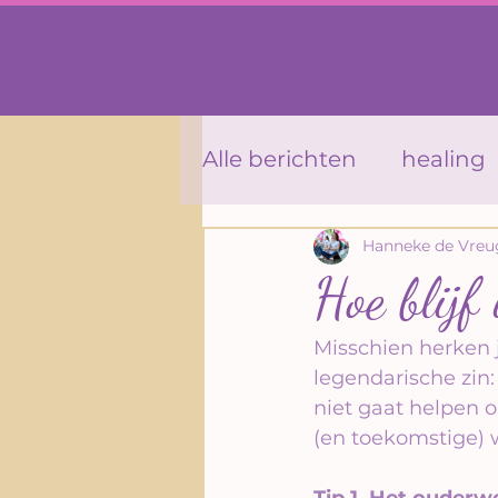
Alle berichten
healing
Lieke van Zeeland
Hanneke de Vreu
Hoe blijf 
bewustzijn
liefde
Misschien herken j
legendarische zin: 
niet gaat helpen o
Ayurvedische Massag
(en toekomstige)
Tip 1. Het ouder