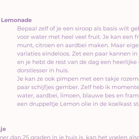
e Lemonade
Bepaal zelf of je een siroop als basis wilt g
voor water met heel veel fruit. Je kan een f
munt, citroen en aardbei maken. Maar eigenl
variaties eindeloos. Zet een paar kannen in 
en je hebt de rest van de dag een heerlijke
dorstlesser in huis.
Je kan ze ook pimpen met een takje rozema
paar schijfjes gember. Zelf heb ik momente
water, aardbei, limoen, blauwe bes en fra
een druppeltje Lemon olie in de koelkast st
sje
 dan 25 graden in je huis is, kan het voelen also