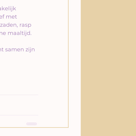
kelijk 
ef met 
 zaden, rasp 
e maaltijd.
t samen zijn 