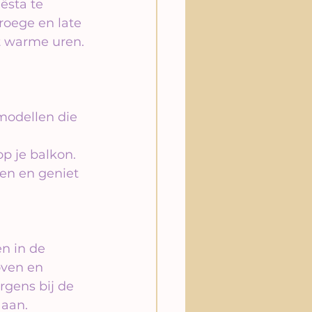
ësta te 
roege en late 
st warme uren.
 
odellen die 
op je balkon. 
en en geniet 
n in de 
ven en 
rgens bij de 
 aan.