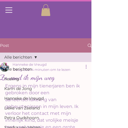
Post
Alle berichten
Hanneke de Vreugd
Alle berichten
11 aug 2021
4 minuten om te lezen
Zo vond ik mijn weg
healing
Ergens in mijn tienerjaren ben ik 
Karin de Jong
gebroken door een 
Hanneke de Vreugd
aaneenschakeling van 
gebeurtenissen in mijn leven. Ik 
Lieke van Zeeland
verloor het contact met mijn 
Petra Oudshoorn
innerlijk kind, dat vrolijke meisje 
met veel energie en een grote 
Sandra van Velzen