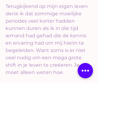
Terugkijkend op mijn eigen leven 
denk ik dat sommige moeilijke 
periodes veel korter hadden 
kunnen duren als ik in die tijd 
iemand had gehad die de kennis 
en ervaring had om mij hierin te 
begeleiden. Want soms is er niet 
veel nodig om een mega grote 
shift in je leven te creëeren. Je 
moet alleen weten hoe.
Dat ik nu al mijn levenservaring en 
kennis mag delen met anderen, 
maakt mij ontzettend gelukkig. 
De stap om mijn vaste baan op te 
zeggen zodat ik mij volledig kan 
richten op de kwaliteit van leven, 
was de mooiste stap die ik tot nu 