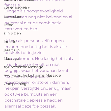
fantasie.
Petra Jungblut
Dingen als hooggevoeligheid 
bewustzijn
waren toen nog niet bekend en al 
helemaal niet de combinatie 
liefde
extravert en hsp.
zijn & zien
Ik heb als persoon zelf mogen 
intuïtie
ervaren hoe heftig het is als alle 
jezelf zijn
prikkels tot in je ziel 
Massage
binnenkomen. Hoe lastig het is als 
je je depressief voelt en niet 
Ayurvedische Massage
begrijpt waar het vandaan komt. 
Ayurvedische Lichaams Massage
Klachten als depressie, 
maagzweren, onstoken darmen, 
Ontspanning
nekpijn, verstijfde onderrug maar 
ook twee burnouts en een 
postnatale depressie hadden 
allemaal dezelfde oorzaak.